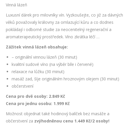
Vinná lázeň
Luxusní dárek pro milovníky vín. Vyzkoušejte, co již za dávných
věků považovaly královny za omlazující kůru a co dodnes
pokládají i odborné studie za neocenitelný regenerační a
aromaterapeutický prostředek. Víno zkrátka léčí …
Zážitek vinná lázeň obsahuje:
– originální vinnou lázeň (30 minut)
kvalitní sudové víno (na výběr bíle i červené)
relaxace na lůžku (30 minut)
masáž zad, šíje originálním hroznovým olejem (30 minut)
občerstvení
Cena pro dvě osoby: 2.849 Kč
Cena pro jednu osobu: 1.999 Kč
Možnost objednat také hodinový balíček bez masáže a
občerstvení za
zvýhodněnou cenu 1.449 Kč/2 osoby!