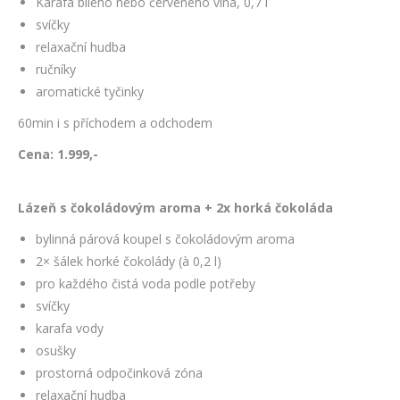
Karafa bílého nebo červeného vína, 0,7 l
svíčky
relaxační hudba
ručníky
aromatické tyčinky
60min i s příchodem a odchodem
Cena: 1.999,-
Lázeň s čokoládovým aroma + 2x horká čokoláda
bylinná párová koupel s čokoládovým aroma
2× šálek horké čokolády (à 0,2 l)
pro každého čistá voda podle potřeby
svíčky
karafa vody
osušky
prostorná odpočinková zóna
relaxační hudba