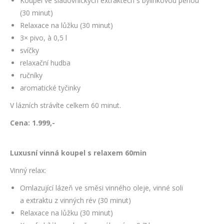
Koupel ve sladovnických extraktech s bylinkovou pěnou
(30 minut)
Relaxace na lůžku (30 minut)
3× pivo, à 0,5 l
svíčky
relaxační hudba
ručníky
aromatické tyčinky
V lázních strávíte celkem 60 minut.
Cena: 1.999,-
Luxusní vinná koupel s relaxem 60min
Vinný relax:
Omlazující lázeň ve směsi vinného oleje, vinné soli
a extraktu z vinných rév (30 minut)
Relaxace na lůžku (30 minut)