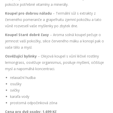
pokožce potřebné vitamíny a minerály.
Koupel pro dobrou náladu
– Termální sůl s extrakty z
červeného pomeranče a grapefruitu zjemní pokožku a tato
vůně rozveselí vaše myšlenky po zbytek dne.
Koupel Staré dobré časy
– Aroma solná koupel pečuje o
jemnost vaší pokožky, silice červeného máku a konopí pak o
vaše tělo a mysl.
Osvěžující bylinky
– Olejová koupel s vůní léčivé rostliny
lemongrass, osvěžuje organismus, posiluje myšlení, očišťuje
mysl a napomáhá koncentraci.
relaxační hudba
osušky
svíčky
karafa vody
prostorná odpočinková zóna
Cena pro dvě osoby: 1.699 Kč