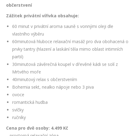
občerstvení
Zážitek privátní vířivka obsahuje:
60 minut v privátní aroma sauně s vonnými oleji dle
vlastního výběru
60minutová hluboce relaxační masáž pro dva obohacená o
prvky tantry (hlazení a laskání těla mimo oblast intimních
partií)
30minutová závěrečná koupel v dřevěné kádi se solí z
Mrtvého moře
40minutový relax s občerstvením
Bohemia sekt, nealko nápoje nebo 3 piva
ovoce
romantická hudba
svíčky
ručníky
Cena pro dvě osoby: 4.499 Kč
– prostorná relaxační zóna