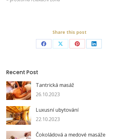
Share this post
Share
Share
Share
Share
on
on
on
on
Facebook
X
Pinterest
LinkedIn
Recent Post
Tantrická masáž
26.10.2023
Luxusní ubytování
22.10.2023
Čokoládová a medové masáže