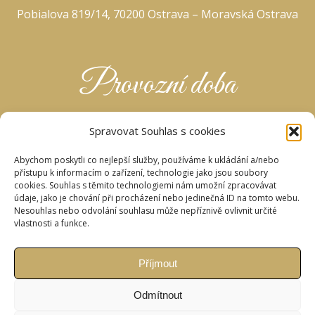
Pobialova 819/14, 70200 Ostrava – Moravská Ostrava
Provozní doba
Provozní doba dle objednávek. Veškeré námi nabízené
Spravovat Souhlas s cookies
služby Vám budou poskytnuty po provedené
telefonické nebo emailové objednávce (Víkendy
Abychom poskytli co nejlepší služby, používáme k ukládání a/nebo
omezeně)
přístupu k informacím o zařízení, technologie jako jsou soubory
cookies. Souhlas s těmito technologiemi nám umožní zpracovávat
údaje, jako je chování při procházení nebo jedinečná ID na tomto webu.
Nesouhlas nebo odvolání souhlasu může nepříznivě ovlivnit určité
vlastnosti a funkce.
Kontakt
Příjmout
Telefon:
+420 734 414 400
E-mail:
laznestodolni@gmail.com
Odmítnout