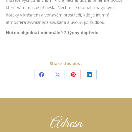
můžete vychutnat vnitřní klid a nechat doznít příjemné pocity,
které Vám masáž přinesla. Nechte se okouzlit magickými
doteky v krásném a voňavém prostředí, kde je intimní
atmosféra zvýrazněna svíčkami a uvolňující hudbou.
Nutno objednat minimálně 2 týdny dopředu!
Share this post
Share
Share
Share
Share
on
on
on
on
Facebook
X
Pinterest
LinkedIn
Adresa