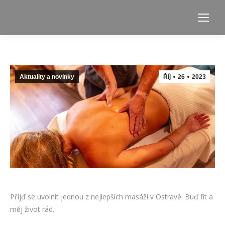
Aktuality a novinky
Říj
26
2023
Přijď se uvolnit jednou z nejlepších masáží v Ostravě. Buď fit a
měj život rád.