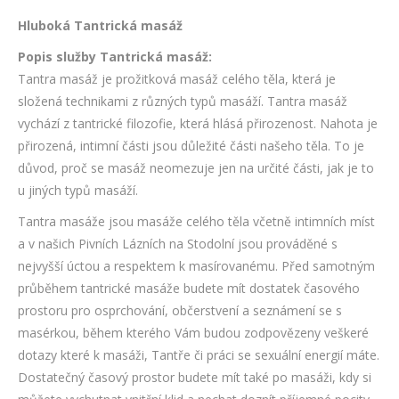
Hluboká Tantrická masáž
Popis služby Tantrická masáž:
Tantra masáž je prožitková masáž celého těla, která je
složená technikami z různých typů masáží. Tantra masáž
vychází z tantrické filozofie, která hlásá přirozenost. Nahota je
přirozená, intimní části jsou důležité části našeho těla. To je
důvod, proč se masáž neomezuje jen na určité části, jak je to
u jiných typů masáží.
Tantra masáže jsou masáže celého těla včetně intimních míst
a v našich Pivních Lázních na Stodolní jsou prováděné s
nejvyšší úctou a respektem k masírovanému. Před samotným
průběhem tantrické masáže budete mít dostatek časového
prostoru pro osprchování, občerstvení a seznámení se s
masérkou, během kterého Vám budou zodpovězeny veškeré
dotazy které k masáži, Tantře či práci se sexuální energií máte.
Dostatečný časový prostor budete mít také po masáži, kdy si