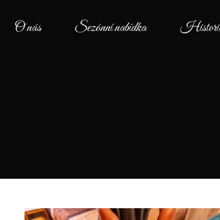
O nás
Sezónní nabídka
Histori