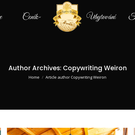
e
Ceník
Ubytování
Fo
Author Archives:
Copywriting Weiron
You are here:
Home
Article author Copywriting Weiron