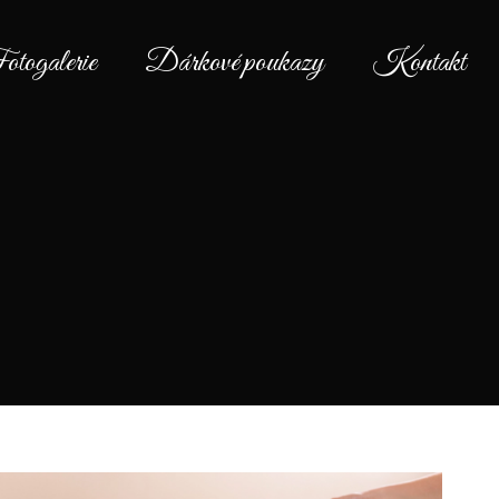
togalerie
Dárkové poukazy
Kontakt