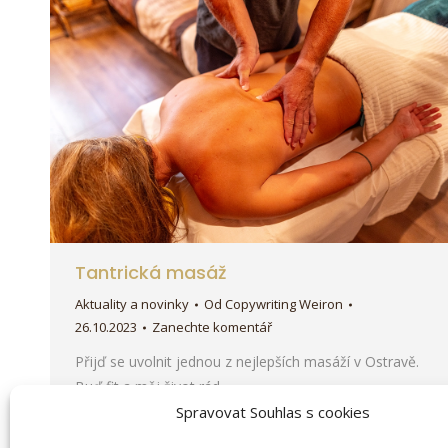
Tantrická masáž
Aktuality a novinky
Od
Copywriting Weiron
26.10.2023
Zanechte komentář
Přijď se uvolnit jednou z nejlepších masáží v Ostravě.
Buď fit a měj život rád.
Spravovat Souhlas s cookies