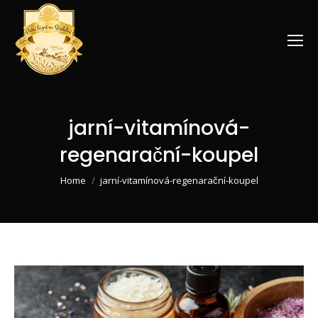
jarní-vitamínová-
regenarační-koupel
You are here:
Home
jarní-vitamínová-regenarační-koupel