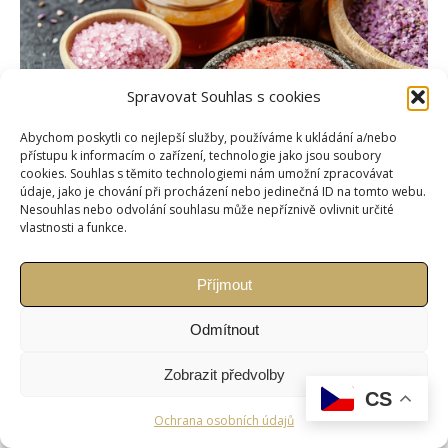
Spravovat Souhlas s cookies
Abychom poskytli co nejlepší služby, používáme k ukládání a/nebo
přístupu k informacím o zařízení, technologie jako jsou soubory
cookies. Souhlas s těmito technologiemi nám umožní zpracovávat
údaje, jako je chování při procházení nebo jedinečná ID na tomto webu.
Nesouhlas nebo odvolání souhlasu může nepříznivě ovlivnit určité
vlastnosti a funkce.
Copyright © Weiron Dynamics, s.r.o. |
Tvorba webových stránek
a
Příjmout
SEO
Odmítnout
Zobrazit předvolby
CS
Ochrana osobních údajů