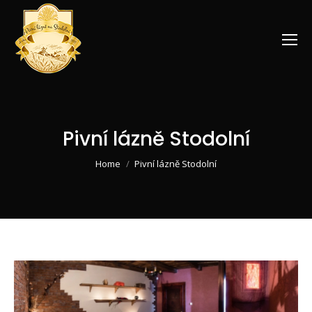
Pivní lázně Stodolní
You are here:
Home
Pivní lázně Stodolní