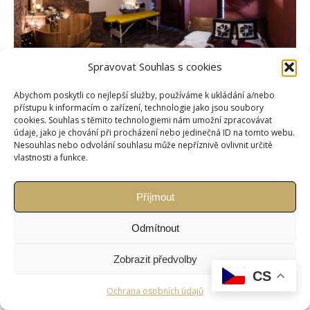
Spravovat Souhlas s cookies
Abychom poskytli co nejlepší služby, používáme k ukládání a/nebo
přístupu k informacím o zařízení, technologie jako jsou soubory
cookies. Souhlas s těmito technologiemi nám umožní zpracovávat
Copyright © Weiron Dynamics, s.r.o. |
Tvorba webových stránek
a
údaje, jako je chování při procházení nebo jedinečná ID na tomto webu.
Nesouhlas nebo odvolání souhlasu může nepříznivě ovlivnit určité
SEO
vlastnosti a funkce.
Příjmout
Odmítnout
Zobrazit předvolby
CS
Ochrana osobních údajů