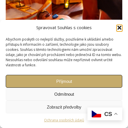
Spravovat Souhlas s cookies
Abychom poskytli co nejlepší služby, používáme k ukládání a/nebo
přístupu k informacím o zařízení, technologie jako jsou soubory
cookies. Souhlas s těmito technologiemi nám umožní zpracovávat
údaje, jako je chování při procházení nebo jedinečná ID na tomto webu.
Nesouhlas nebo odvolání souhlasu může nepříznivě ovlivnit určité
vlastnosti a funkce.
Příjmout
Copyright © Weiron Dynamics, s.r.o. |
Tvorba webových stránek
a
SEO
Odmítnout
Zobrazit předvolby
CS
Ochrana osobních údajů